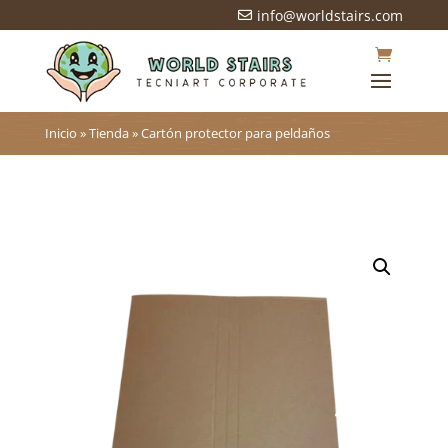
info@worldstairs.com

Inicio
»
Tienda
»
Cartón protector para peldaños