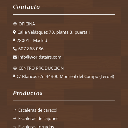
Contacto
OFICINA
\
Calle Velázquez 70, planta 3, puerta I

28001 - Madrid

607 868 086

info@worldstairs.com

CENTRO PRODUCCIÓN
\
C/ Blancas s/n 44300 Monreal del Campo (Teruel)

Productos
Escaleras de caracol
$
Escaleras de cajones
$
Escaleras forradas
$