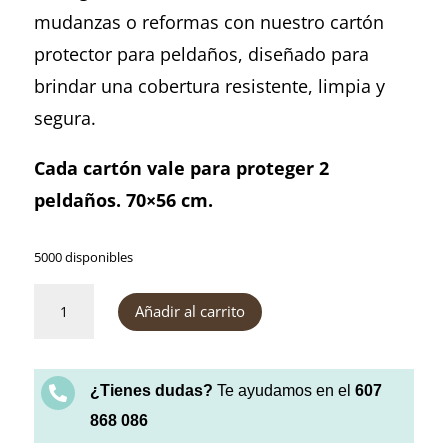
mudanzas o reformas con nuestro cartón
protector para peldaños, diseñado para
brindar una cobertura resistente, limpia y
segura.
Cada cartón vale para proteger 2
peldaños. 70×56 cm.
5000 disponibles
Cartón
Añadir al carrito
protector
para
peldaños
cantidad
¿Tienes dudas?
Te ayudamos en el
607

868 086