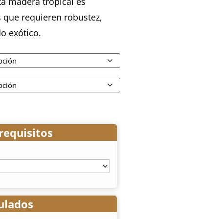
ta madera tropical es
s que requieren robustez,
o exótico.
requisitos
ulados