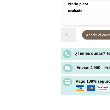
Precio pieza
Acabado
Pieza
Añadir al carr
de
Iroko
cantidad
¿Tienes dudas?
Te

Envíos 4.95€
– En

Pago 100% segur
