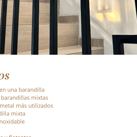
os
en una barandilla
s barandillas mixtas
 metal más utilizados
illa mixta
inoxidable