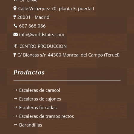
Calle Velázquez 70, planta 3, puerta I

28001 - Madrid

607 868 086

info@worldstairs.com

CENTRO PRODUCCIÓN
\
C/ Blancas s/n 44300 Monreal del Campo (Teruel)

Productos
Escaleras de caracol
$
Escaleras de cajones
$
Escaleras forradas
$
Escaleras de tramos rectos
$
Barandillas
$