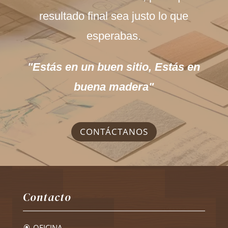
resultado final sea justo lo que
esperabas.
"Estás en un buen sitio, Estás en
buena madera"
CONTÁCTANOS
Contacto
OFICINA
\