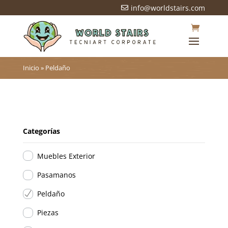
info@worldstairs.com

Inicio
»
Peldaño
Categorías
Muebles Exterior
Pasamanos
Peldaño
Piezas